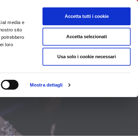
BNI International
Login
Accetta tutti i cookie
cial media e
N
DEIN TEAM FINDEN
KALENDER
KONTAKT
nostro sito
Accetta selezionati
i potrebbero
ei loro
Usa solo i cookie necessari
Mostra dettagli