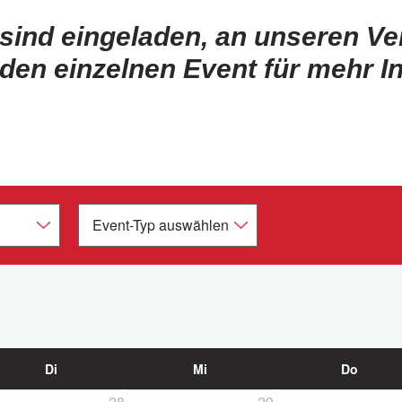
 sind eingeladen, an unseren Ve
 den einzelnen Event für mehr I
Di
Mi
Do
28
29