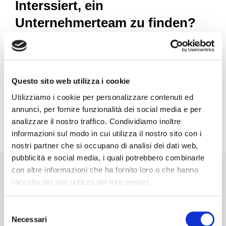
Interssiert, ein
Unternehmerteam zu finden?
Die beste Möglichkeit, mehr über BNI zu erfahren, besteht
darin, bei dem Treffen eines
Unternehmerteams
teilzunehmen und selbst festzustellen, wie es sich anfühlt.
Jedes Team hat seine eigene Persönlichkeit. Indem du das
Questo sito web utilizza i cookie
für dich passende Unternehmerteam in deiner Nähe findest,
Utilizziamo i cookie per personalizzare contenuti ed
kannst du dich optimal vernetzen.
annunci, per fornire funzionalità dei social media e per
Lerne die
Vorteile
kennen, warum es sinnvoll ist, Mitglied
analizzare il nostro traffico. Condividiamo inoltre
eines BNI Unternehmerteams in deiner Region zu werden.
informazioni sul modo in cui utilizza il nostro sito con i
nostri partner che si occupano di analisi dei dati web,
pubblicità e social media, i quali potrebbero combinarle
con altre informazioni che ha fornito loro o che hanno
raccolto dal suo utilizzo dei loro servizi.
Links
Selezione
Vision
Necessari
del