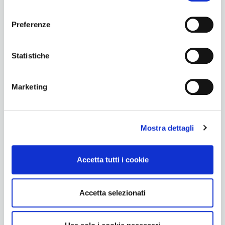
consenso
Mitglied werden
Preferenze
Netzwerken lernen
Erweiterte Suche Teams
Statistiche
Teams im Aufbau
Marketing
Mitglieder finden
Privacy
Mostra dettagli
Accetta tutti i cookie
Accetta selezionati