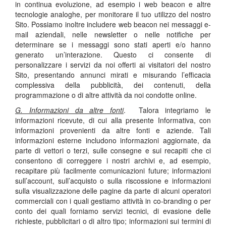
in continua evoluzione, ad esempio i web beacon e altre
tecnologie analoghe, per monitorare il tuo utilizzo del nostro
Sito. Possiamo inoltre includere web beacon nei messaggi e-
mail aziendali, nelle newsletter o nelle notifiche per
determinare se i messaggi sono stati aperti e/o hanno
generato un’interazione. Questo ci consente di
personalizzare i servizi da noi offerti ai visitatori del nostro
Sito, presentando annunci mirati e misurando l’efficacia
complessiva della pubblicità, dei contenuti, della
programmazione o di altre attività da noi condotte online.
G. Informazioni da altre fonti
. Talora integriamo le
informazioni ricevute, di cui alla presente Informativa, con
informazioni provenienti da altre fonti e aziende. Tali
informazioni esterne includono informazioni aggiornate, da
parte di vettori o terzi, sulle consegne e sui recapiti che ci
consentono di correggere i nostri archivi e, ad esempio,
recapitare più facilmente comunicazioni future; informazioni
sull’account, sull’acquisto o sulla riscossione e informazioni
sulla visualizzazione delle pagine da parte di alcuni operatori
commerciali con i quali gestiamo attività in co-branding o per
conto dei quali forniamo servizi tecnici, di evasione delle
richieste, pubblicitari o di altro tipo; informazioni sui termini di