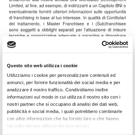
Limited, al fine, ad esempio, di indirizzarti a un Capitolo BNI o
eventualmente fornirti ulteriori informazioni sulle opportunità
di franchising in base al tuo interesse. In qualità di Contitolari
del trattamento, i Master Franchisee e i (Sub)franchisee
sono soggetti a obblighi separati per l’attuazione di misure
tecniche e organizzative adeguate a garantire e dimostrare
che le loro attività di trattamento rispettano i requisiti del
Regolamento generale sulla protezione dei dati dell’Unione
europea (il “GDPR” o “Regolamento”).
D.
Altre situazioni
. Possiamo inoltre comunicare le
Questo sito web utilizza i cookie
informazioni che ti riguardano:
Utilizziamo i cookie per personalizzare contenuti ed
se previsto da un obbligo di legge, tra cui, a titolo non
annunci, per fornire funzionalità dei social media e per
limitativo, un mandato di comparizione o l’ordinanza di
analizzare il nostro traffico. Condividiamo inoltre
un tribunale;
informazioni sul modo in cui utilizza il nostro sito con i
se richiesto da un’autorità giudiziaria per rispondere a
nostri partner che si occupano di analisi dei dati web,
richieste di cooperazione da parte delle forze dell’ordine
pubblicità e social media, i quali potrebbero combinarle
o di altri enti governativi (per questioni sia civili che
con altre informazioni che ha fornito loro o che hanno
penali);
raccolto dal suo utilizzo dei loro servizi.
per prevenire attività illecite, per prevenire lesioni fisiche