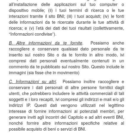
all’installazione delle applicazioni sul tuo computer o
dispositivo mobile; (ii) i tuoi termini di ricerca o le tue
interazioni tramite il sito BNI; (iii) i tuoi acquisti; (iv) le fonti
delle informazioni da te ricercate durante le tue attività di
ricerca; e (v) l’età dei dati dei tuoi risultati (collettivamente,
“Informazioni condivise”).
B. Altre informazioni da te fornite
. Possiamo anche
raccogliere e conservare qualsiasi dato personale da te
inserito sul nostro Sito o da te fornito in altro modo, ivi
compresi dati personali eventualmente contenuti in un
commento da te pubblicato sul nostro Sito. Questo include le
immagini (sia fisse che in movimento)
C. Informazioni su altri
. Possiamo inoltre raccogliere e
conservare i dati personali di altre persone fornitici dagli
utenti, che potrebbero includere le attività commerciali di tali
soggetti e i loro recapiti, ivi compresi gli indirizzi e-mail e/o gli
indirizzi IP. Questi dati vengono utilizzati nel legittimo
interesse di fornire informazioni ai potenziali membri, per
generare inviti agli incontri del Capitolo e ad altri eventi BNI,
nonché fornire altre informazioni specifiche relative al
possibile acquisto di beni o servizi di BNI.