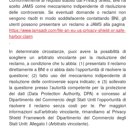
Conformemente ai requisiti stabiliti dal Privacy Shield, BNI ha
scelto JAMS come meccanismo indipendente di risoluzione
delle controversie. Se eventuali domande o reclami non
vengono risolti in modo soddisfacente contattando BNI, gli
utenti possono presentare un reclamo a JAMS alla pagina
https://www.jamsadr.com/file-an-eu-us-privacy-shield-or-safe-
harbor-claim
.
In determinate circostanze, puoi avere la possibilità di
scegliere un arbitrato vincolante per la risoluzione del
reclamo, a condizione che tu abbia: (1) presentato il reclamo
direttamente a BNI e ci abbia dato l’opportunità di risolvere la
questione; (2) fatto uso del meccanismo indipendente di
risoluzione delle controversie sopra indicato; e (3) sollevato
la questione presso l’autorità competente per la protezione
dei dati (Data Protection Authority, DPA) e concesso al
Dipartimento del Commercio degli Stati Uniti l’opportunità di
risolvere il reclamo senza costi per te. Per maggiori
informazioni sull’arbitrato vincolante, rimandiamo al Privacy
Shield Framework del Dipartimento del Commercio degli
Stati Uniti: Allegato I (Arbitrato vincolante).